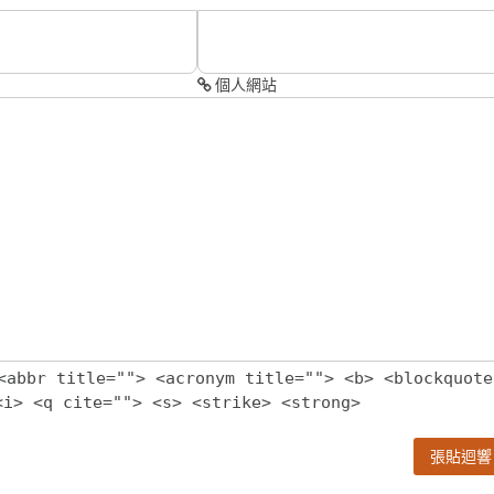
個人網站
<abbr title=""> <acronym title=""> <b> <blockquote
<i> <q cite=""> <s> <strike> <strong>
張貼迴