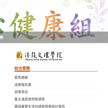
務
綜合業務
緊急通報
成果報告書
就業資訊
雇主滿意度問卷調查
應屆畢業生流向調查問卷統計報告