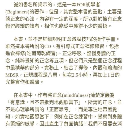
誠如書名所揭示的，這是一本FOR初學者
(Beginners)的著作。但是，其實整本書的重點，主要是
談正念的心法，內容有一定的深度。所以對於擁有正念
修習經驗的讀者，相信也能從中獲得不少的體悟。
本書，並不是詳細說明正念減壓技巧的操作手冊。
雖然這本書所附的CD，有引導式正念禪修練習，包括
進食禪修(吃葡萄乾練習)、正念呼吸、整個身體的正
念、純粹覺知的正念等五項，但它們只是整個正念課程
中最精華的部分。實務上，結合了禪修、內觀和瑜珈的
MBSR，正規課程是八周，每次2.5小時，再加上1日的
完整實作和體驗。
在本書中，作者將正念(mindfulness)清楚定義為
「有意識，且不帶批判地觀照當下」。所謂的正念，並
不是心理學所謂的「正面思考」，而是專注地帶著覺
知，如實地觀照當下。例如在正念練習中，覺察到身體
有緊繃的感覺，因此產生了負面情緒。我們不是要去消