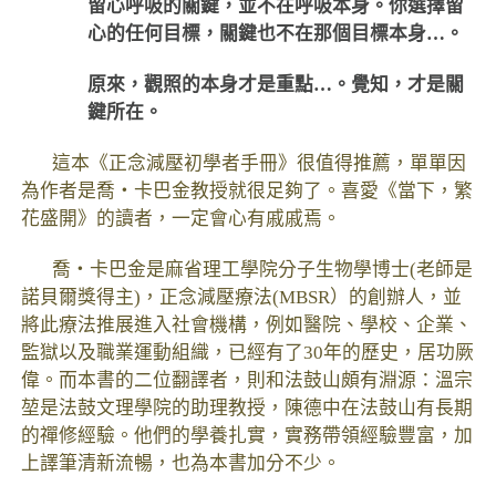
留心呼吸的關鍵，並不在呼吸本身。你選擇留
心的任何目標，關鍵也不在那個目標本身…。
原來，觀照的本身才是重點…。覺知，才是關
鍵所在。
這本《正念減壓初學者手冊》很值得推薦，單單因
為作者是喬‧卡巴金教授就很足夠了。喜愛《當下，繁
花盛開》的讀者，一定會心有戚戚焉。
喬‧卡巴金是麻省理工學院分子生物學博士(老師是
諾貝爾獎得主)，正念減壓療法(MBSR）的創辦人，並
將此療法推展進入社會機構，例如醫院、學校、企業、
監獄以及職業運動組織，已經有了30年的歷史，居功厥
偉。而本書的二位翻譯者，則和法鼓山頗有淵源：溫宗
堃是法鼓文理學院的助理教授，陳德中在法鼓山有長期
的禪修經驗。他們的學養扎實，實務帶領經驗豐富，加
上譯筆清新流暢，也為本書加分不少。