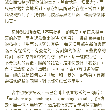
滅負面情緒(相要消滅的本身，其實就是一種壓力)，而
只是客觀如實地看到，讓它如其所是的存在。當負面情
緒被觀照到了，我們就比較容易與之共處，進而慢慢轉
化它。
這種對於所緣境「不帶批判」的態度，是正念很重
要的心要。筆者認為魯米的詩《客房》，最能表達這樣
的精神：「生而為人猶如客房 ，每天清晨都有新旅客蒞
臨。 有愉悅的，有憂傷的，有刻薄的旅客。某些覺察的
片刻，就如意外旅客的到訪。誰來，都一樣歡迎他。」
不帶批判的背後，隱藏的議題，是如何去掉「我執」，
喬卡巴金稱之為「造我」(selfing)。書中有很多的篇
幅，談的就是如何去掉「我」和「我的」的執著。有禪
宗禪修經驗的同學，對此部分應當不陌生。
書中也多次提及，卡巴金博士很喜歡說的三句話：
「nowhere to go, nothing to do, nothing to attain.」(無處
去、無事做、無所求)。這是我們東方哲學與禪宗無所