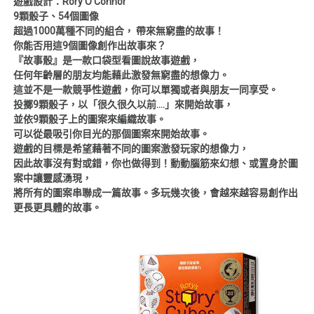
遊戲設計：Rory O’Connor
9顆骰子、54個圖像
超過1000萬種不同的組合， 帶來無窮盡的故事！
你能否用這9個圖像創作出故事來？
『故事骰』是一款口袋型看圖說故事遊戲，
任何年齡層的朋友均能藉此激發無窮盡的想像力。
這並不是一款競爭性遊戲，你可以單獨或者與朋友一同享受。
投擲9顆骰子，以「很久很久以前….」來開始故事，
並依9顆骰子上的圖案來編織故事。
可以從最吸引你目光的那個圖案來開始故事。
遊戲的目標是希望藉著不同的圖案激發玩家的想像力，
因此故事沒有對或錯，你也做得到！動動腦筋來幻想、或置身於圖
案中讓靈感湧現，
將所有的圖案串聯成一篇故事。多玩幾次後，會越來越容易創作出
更長更具體的故事。